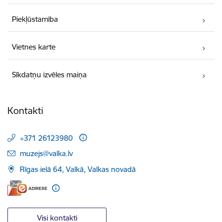
Piekļūstamība
Vietnes karte
Sīkdatņu izvēles maiņa
Kontakti
+371 26123980
E-pasts:
muzejs@valka.lv
Rīgas ielā 64, Valkā, Valkas novadā
Visi kontakti