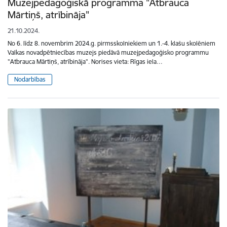
Muzejpedagoģiskā programma "Atbrauca
Mārtiņš, atrībināja"
21.10.2024.
No 6. līdz 8. novembrim 2024.g. pirmsskolniekiem un 1.-4. klašu skolēniem
Valkas novadpētniecības muzejs piedāvā muzejpedagoģisko programmu
"Atbrauca Mārtiņš, atrībināja". Norises vieta: Rīgas iela…
Nodarbības