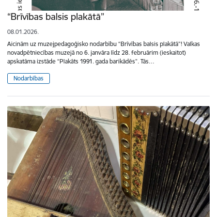
“Brīvības balsis plakātā”
08.01.2026.
Aicinām uz muzejpedagoģisko nodarbību “Brīvības balsis plakātā”! Valkas
novadpētniecības muzejā no 6. janvāra līdz 28. februārim (ieskaitot)
apskatāma izstāde “Plakāts 1991. gada barikādēs”. Tās…
Nodarbības