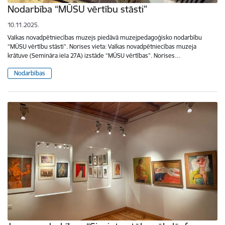
Nodarbība “MŪSU vērtību stāsti”
10.11.2025.
Valkas novadpētniecības muzejs piedāvā muzejpedagoģisko nodarbību
“MŪSU vērtību stāsti”. Norises vieta: Valkas novadpētniecības muzeja
krātuve (Semināra iela 27A) izstāde “MŪSU vērtības”. Norises…
Nodarbības