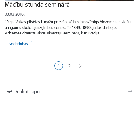
Mācību stunda seminārā
03.03.2016.
19.gs. Valkas pilsētas Lugažu priekšpilsēta bija nozīmīgs Vidzemes latviešu
un igauņu skolotāju izglītības centrs. Te 1849.-1890.gados darbojās
Vidzemes draudžu skolu skolotāju seminārs, kuru vadīja…
Nodarbības
Lapošana
1
2
Pašreizējā lapa
Lapa
Drukāt lapu