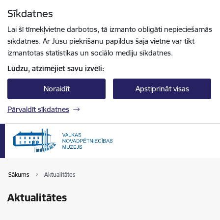
Pāriet uz lapas saturu
Sīkdatnes
Spied
lai meklētu
Enter
Lai šī tīmekļvietne darbotos, tā izmanto obligāti nepieciešamās
sīkdatnes. Ar Jūsu piekrišanu papildus šajā vietnē var tikt
izmantotas statistikas un sociālo mediju sīkdatnes.
Lūdzu, atzīmējiet savu izvēli:
Noraidīt
Apstiprināt visas
Pārvaldīt sīkdatnes
Sākums
Aktualitātes
Aktualitātes