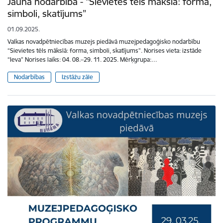
Jauna nodarbība - “Sievietes tēls mākslā: forma,
simboli, skatījums”
01.09.2025.
Valkas novadpētniecības muzejs piedāvā muzejpedagoģisko nodarbību
“Sievietes tēls mākslā: forma, simboli, skatījums”. Norises vieta: izstāde
“Ieva” Norises laiks: 04. 08.–29. 11. 2025. Mērķgrupa:…
Nodarbības
Izstāžu zāle