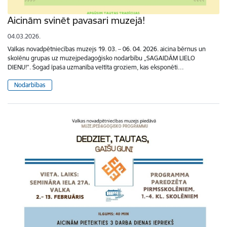
Aicinām svinēt pavasari muzejā!
04.03.2026.
Valkas novadpētniecības muzejs 19. 03. – 06. 04. 2026. aicina bērnus un
skolēnu grupas uz muzejpedagoģisko nodarbību „SAGAIDĀM LIELO
DIENU!”. Šogad īpaša uzmanība veltīta groziem, kas eksponēti…
Nodarbības