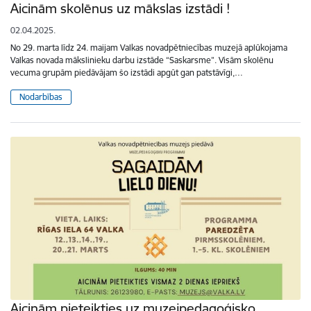
Aicinām skolēnus uz mākslas izstādi !
02.04.2025.
No 29. marta līdz 24. maijam Valkas novadpētniecības muzejā aplūkojama
Valkas novada mākslinieku darbu izstāde “Saskarsme”. Visām skolēnu
vecuma grupām piedāvājam šo izstādi apgūt gan patstāvīgi,…
Nodarbības
Aicinām pieteikties uz muzejpedagoģisko