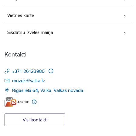
Vietnes karte
Sīkdatņu izvēles maiņa
Kontakti
+371 26123980
E-pasts:
muzejs@valka.lv
Rīgas ielā 64, Valkā, Valkas novadā
Visi kontakti