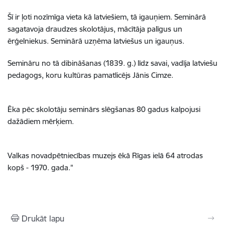
Šī ir ļoti nozīmīga vieta kā latviešiem, tā igauņiem. Seminārā
sagatavoja draudzes skolotājus, mācītāja palīgus un
ērģelniekus. Seminārā uzņēma latviešus un igauņus.
Semināru no tā dibināšanas (1839. g.) līdz savai, vadīja latviešu
pedagogs, koru kultūras pamatlicējs Jānis Cimze.
Ēka pēc skolotāju seminārs slēgšanas 80 gadus kalpojusi
dažādiem mērķiem.
Valkas novadpētniecības muzejs ēkā Rīgas ielā 64 atrodas
kopš - 1970. gada."
Drukāt lapu