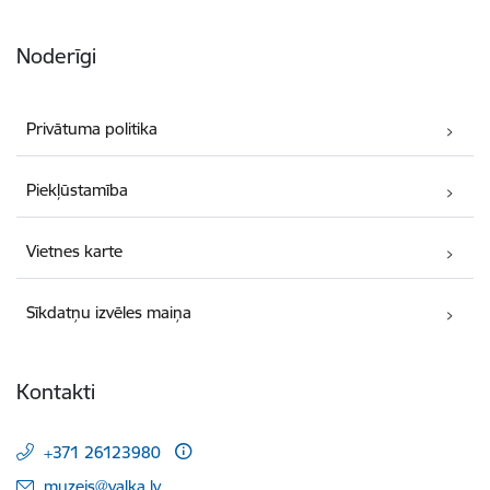
Noderīgi
Privātuma politika
Piekļūstamība
Vietnes karte
Sīkdatņu izvēles maiņa
Kontakti
+371 26123980
E-pasts:
muzejs@valka.lv