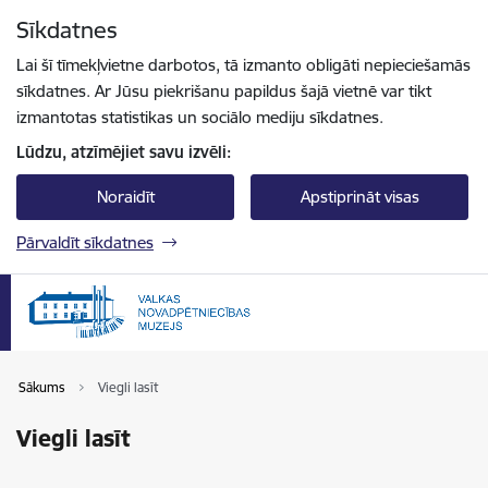
Pāriet uz lapas saturu
Sīkdatnes
Spied
lai meklētu
Enter
Lai šī tīmekļvietne darbotos, tā izmanto obligāti nepieciešamās
sīkdatnes. Ar Jūsu piekrišanu papildus šajā vietnē var tikt
izmantotas statistikas un sociālo mediju sīkdatnes.
Lūdzu, atzīmējiet savu izvēli:
Noraidīt
Apstiprināt visas
Pārvaldīt sīkdatnes
Sākums
Viegli lasīt
Viegli lasīt