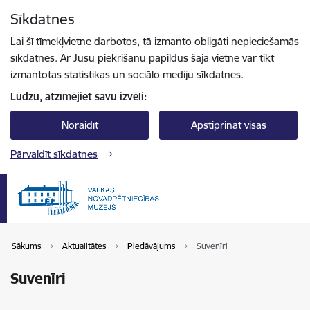
Pāriet uz lapas saturu
Sīkdatnes
Spied
lai meklētu
Enter
Lai šī tīmekļvietne darbotos, tā izmanto obligāti nepieciešamās
sīkdatnes. Ar Jūsu piekrišanu papildus šajā vietnē var tikt
izmantotas statistikas un sociālo mediju sīkdatnes.
Lūdzu, atzīmējiet savu izvēli:
Noraidīt
Apstiprināt visas
Pārvaldīt sīkdatnes
Sākums
Aktualitātes
Piedāvājums
Suvenīri
Suvenīri