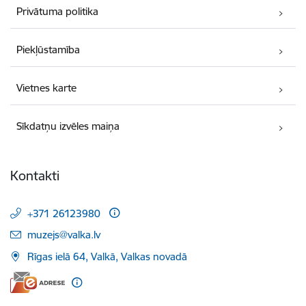
Privātuma politika
Piekļūstamība
Vietnes karte
Sīkdatņu izvēles maiņa
Kontakti
+371 26123980
E-pasts:
muzejs@valka.lv
Rīgas ielā 64, Valkā, Valkas novadā