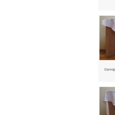
Darināj