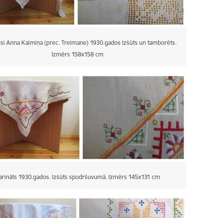
usi Anna Kaimiņa (prec. Treimane) 1930.gados Izšūts un tamborēts.
Izmērs 158x158 cm
arināts 1930.gados. Izšūts spodršuvumā. Izmērs 145x131 cm