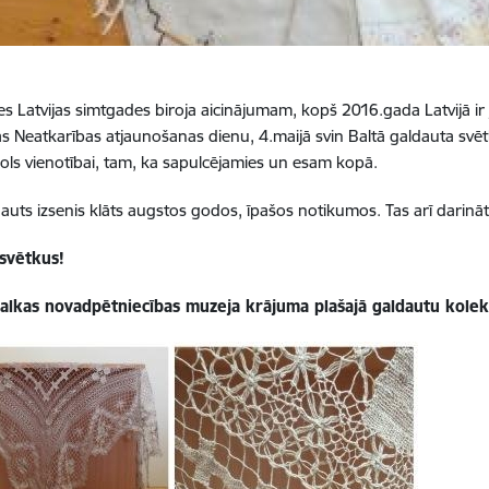
es Latvijas simtgades biroja aicinājumam, kopš 2016.gada Latvijā ir j
s Neatkarības atjaunošanas dienu, 4.maijā svin Baltā galdauta svēt
bols vienotībai, tam, ka sapulcējamies un esam kopā.
dauts izsenis klāts augstos godos, īpašos notikumos. Tas arī darināt
 svētkus!
Valkas novadpētniecības muzeja krājuma plašajā galdautu kolekc