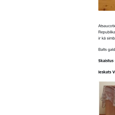
Atsaucoti
Republika
ir kā sim
Balts gal
Skaistus
Ieskats 