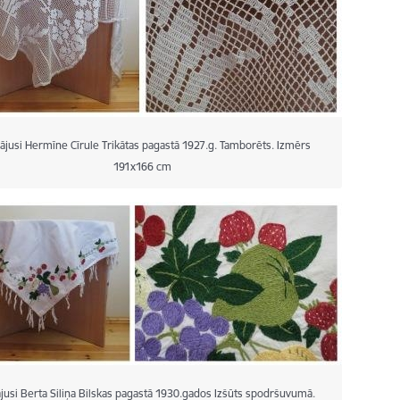
ājusi Hermīne Cīrule Trikātas pagastā 1927.g. Tamborēts. Izmērs
191x166 cm
jusi Berta Siliņa Bilskas pagastā 1930.gados Izšūts spodršuvumā.