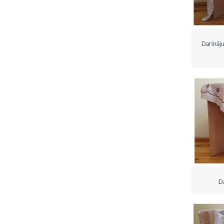
Darināj
D