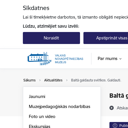
Pāriet uz lapas saturu
Sīkdatnes
Lai šī tīmekļvietne darbotos, tā izmanto obligāti nepiec
Lūdzu, atzīmējiet savu izvēli:
Noraidīt
Apstiprināt visas
Par mums
Sākums
Aktualitātes
Baltā galdauta svētkos. Galdauti.
Baltā 
Jaunumi
Muzejpedagoģiskās nodarbības
Atska
Foto un video
Publi
Ekskursijas