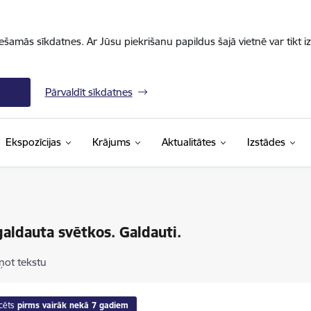
iešamās sīkdatnes. Ar Jūsu piekrišanu papildus šajā vietnē var tikt i
Pārvaldīt sīkdatnes
Ekspozīcijas
Krājums
Aktualitātes
Izstādes
galdauta svētkos. Galdauti.
ņot tekstu
cēts
pirms vairāk nekā 7 gadiem