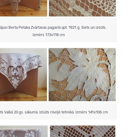
ājusi Berta Petaka Zvārtavas pagastā apt. 1921.g. Siets un izšūts.
Izmērs 173x118 cm
ts Valkā 20.gs. sākumā. Izšūts rišeljē tehnikā. Izmērs 141x106 cm