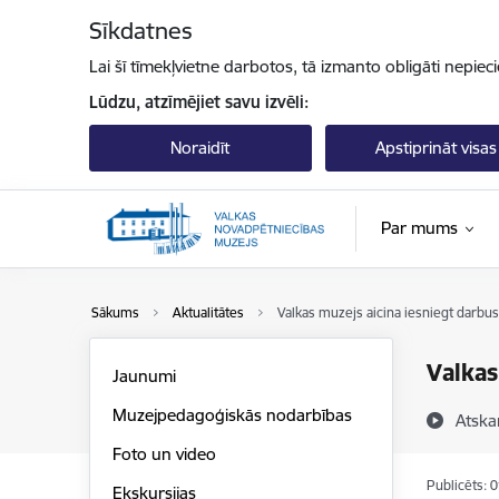
Pāriet uz lapas saturu
Sīkdatnes
Lai šī tīmekļvietne darbotos, tā izmanto obligāti nepiec
Lūdzu, atzīmējiet savu izvēli:
Noraidīt
Apstiprināt visas
Par mums
Sākums
Aktualitātes
Valkas muzejs aicina iesniegt darbu
Valkas
Jaunumi
Muzejpedagoģiskās nodarbības
Atska
Foto un video
Publicēts: 
Ekskursijas