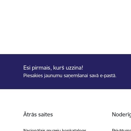
Esi pirmais, kurš uzzina!
Piesakies jaunumu saņemšanai savā e-pastā.
Kājene
Ātrās saites
Noderīg
Nacionālais muzeju kopkatalogs
Privātuma