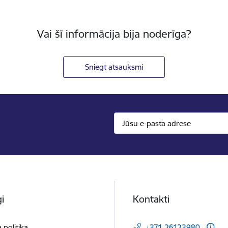
Vai šī informācija bija noderīga?
Sniegt atsauksmi
i
Kontakti
 politika
+371 26123980