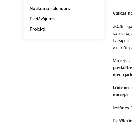
Notikumu kalendārs
Valkas n
Piedāvājums
2026. ga
Projekti
satricinā
Latvijā to
var kļūt 
Muzejs ai
piedalīti
divu gad
Lūdzam i
muzejā – 
Izstādes 
Plašāka i