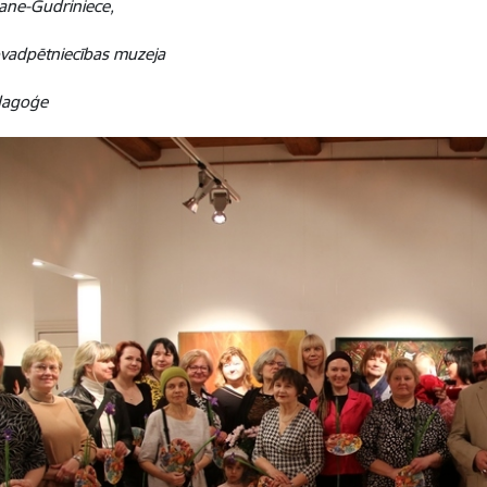
ane-Gudriniece,
ovadpētniecības muzeja
dagoģe