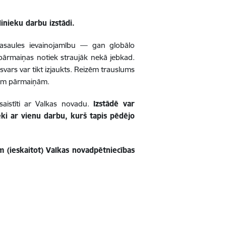
nieku darbu izstādi.
asaules ievainojamību — gan globālo
 pārmaiņas notiek straujāk nekā jebkad.
dzsvars var tikt izjaukts. Reizēm trauslums
iem pārmaiņām.
 saistīti ar Valkas novadu.
Izstādē var
ieki ar vienu darbu, kurš tapis pēdējo
 (ieskaitot)
Valkas novadpētniecības