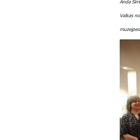
Anda Sīm
Valkas n
muzejpe