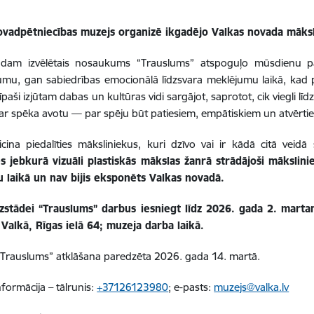
ovadpētniecības muzejs organizē ikgadējo Valkas novada māksli
dam izvēlētais nosaukums “Trauslums” atspoguļo mūsdienu p
jumu, gan sabiedrības emocionālā līdzsvara meklējumu laikā, kad
 īpaši izjūtam dabas un kultūras vidi sargājot, saprotot, cik viegli lī
par spēka avotu — par spēju būt patiesiem, empātiskiem un atvērt
cina piedalīties māksliniekus, kuri dzīvo vai ir kādā citā veidā
es jebkurā vizuāli plastiskās mākslas žanrā strādājoši mākslin
u laikā un nav bijis eksponēts Valkas novadā.
zstādei “Trauslums” darbus iesniegt līdz 2026. gada 2. martam
Valkā, Rīgas ielā 64; muzeja darba laikā.
“Trauslums” atklāšana paredzēta 2026. gada 14. martā.
nformācija – tālrunis:
+37126123980
; e-pasts:
muzejs@valka.lv