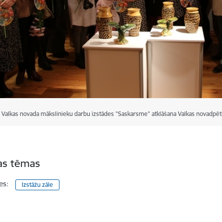
Valkas novada mākslinieku darbu izstādes "Saskarsme" atklāšana Valkas novadpētni
tas tēmas
es:
Izstāžu zāle