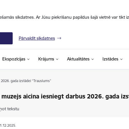
iešamās sīkdatnes. Ar Jūsu piekrišanu papildus šajā vietnē var tikt i
Pārvaldīt sīkdatnes
Ekspozīcijas
Krājums
Aktualitātes
Izstādes
s 2026. gada izstādei “Trauslums”
 muzejs aicina iesniegt darbus 2026. gada iz
ņot tekstu
01.12.2025.